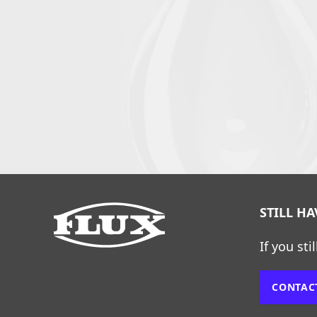
STILL H
If you sti
CONTAC