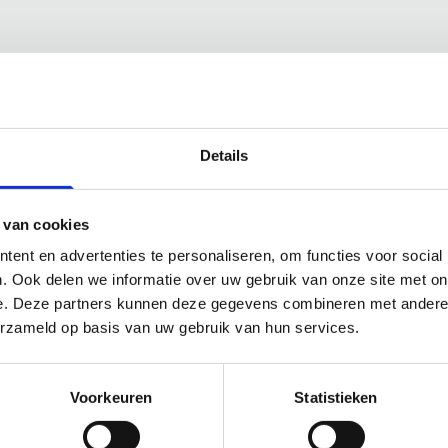
Technical details at 
Details
Flow rate:
max.
383
l/m
Delivery head:
max.
12
 van cookies
Viscosity:
min.
1
mPas
ent en advertenties te personaliseren, om functies voor social
Diameter pump housing
. Ook delen we informatie over uw gebruik van onze site met on
Diameter mounting flan
e. Deze partners kunnen deze gegevens combineren met andere i
erzameld op basis van uw gebruik van hun services.
Materials outer tube:
St
Media / Fluids:
Acids, A
Seal:
mechanical seal
Voorkeuren
Statistieken
Container:
Tanks > 1000 
1
dependent on pump m