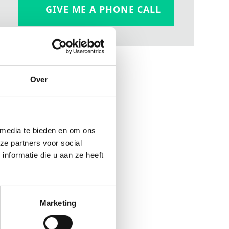
GIVE ME A PHONE CALL
a glance
Over
1
in
1
mwc
1
-
max.
2500
mPas
 media te bieden en om ons
2
: max.
30
mm
ze partners voor social
2
ges: max.
185
mm
nformatie die u aan ze heeft
ainless steel
®
dBlue
, Alkalis, Fuels
Marketing
liters
odel, motor and medium