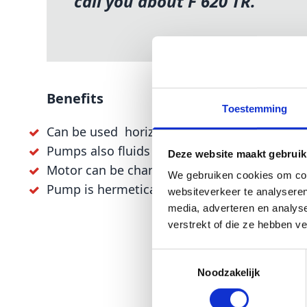
call you about F 620 TR.
Benefits
Toestemming
Can be used horizontally or vertically
Pumps also fluids containing solids
Deze website maakt gebruik
Motor can be changed
We gebruiken cookies om cont
Pump is hermetically sealed
websiteverkeer te analyseren
media, adverteren en analys
verstrekt of die ze hebben v
Toestemmingsselectie
Noodzakelijk