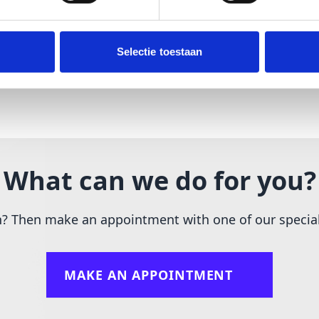
2
dependent on pump 
®
* AdBlue
is a register
Selectie toestaan
Automobilindustrie e. V.
What can we do for you?
n? Then make an appointment with one of our special
MAKE AN APPOINTMENT