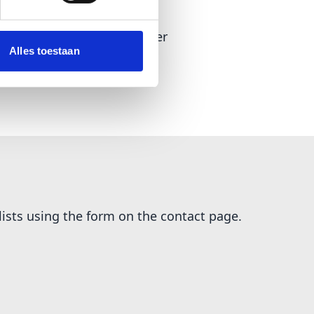
model
ed trademark of: Verband der
Alles toestaan
 (VDA) *
ists using the form on the contact page.