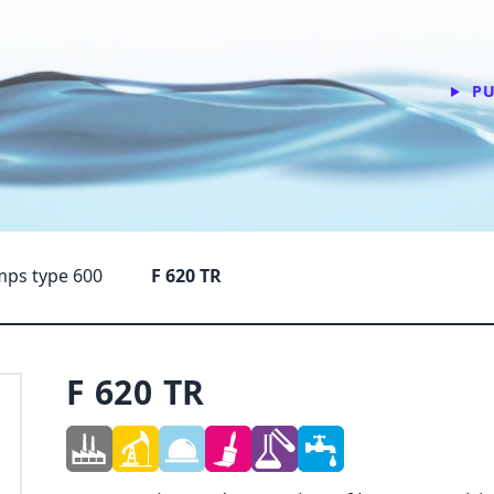
P
mps type 600
F 620 TR
F 620 TR