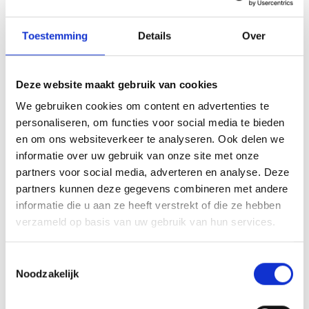
SONDERMANN PRICELIST - GERMAN
Toestemming
Details
Over
Our FLUX catalog does not contain prices and we ask
you to
contact
us for a quote.
Deze website maakt gebruik van cookies
We gebruiken cookies om content en advertenties te
personaliseren, om functies voor social media te bieden
en om ons websiteverkeer te analyseren. Ook delen we
More information
informatie over uw gebruik van onze site met onze
partners voor social media, adverteren en analyse. Deze
Wilt u graag meer informatie over
partners kunnen deze gegevens combineren met andere
onze producten?
informatie die u aan ze heeft verstrekt of die ze hebben
verzameld op basis van uw gebruik van hun services.
+31 (0)316 29 66 90
STUUR EEN E-MAIL
Toestemmingsselectie
Noodzakelijk