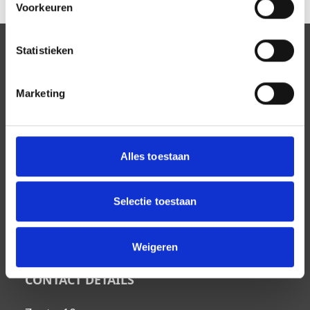
Voorkeuren
Statistieken
Marketing
STILL HAVE QUESTIONS?
Alles toestaan
If you still have questions, please feel free
to contact us!
Selectie toestaan
CONTACT US
Weigeren
CONTACT DETAILS