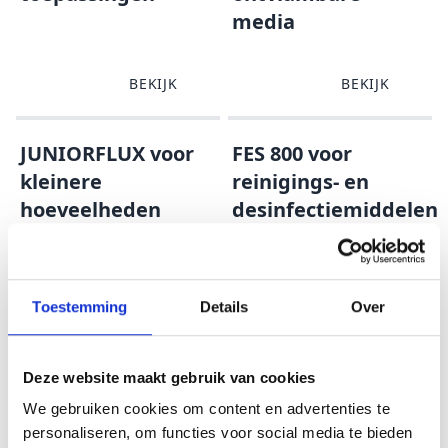
media
BEKIJK
BEKIJK
JUNIORFLUX voor
FES 800 voor
kleinere
reinigings- en
hoeveelheden
desinfectiemiddelen
BEKIJK
BEKIJK
Toestemming
Details
Over
Voor zuren
Voor alkaliën
Deze website maakt gebruik van cookies
BEKIJK
BEKIJK
We gebruiken cookies om content en advertenties te
personaliseren, om functies voor social media te bieden