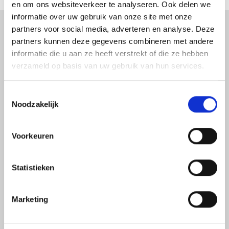
en om ons websiteverkeer te analyseren. Ook delen we
informatie over uw gebruik van onze site met onze
partners voor social media, adverteren en analyse. Deze
Wat kunnen we voor u
partners kunnen deze gegevens combineren met andere
doen?
informatie die u aan ze heeft verstrekt of die ze hebben
verzameld op basis van uw gebruik van hun services.
Wilt u graag vrijblijvend advies? Maak dan een
Toestemmingsselectie
afspraak met een van onze specialisten via het
Noodzakelijk
formulier op de contact pagina.
Voorkeuren
MAAK EEN AFSPRAAK
Statistieken
Marketing